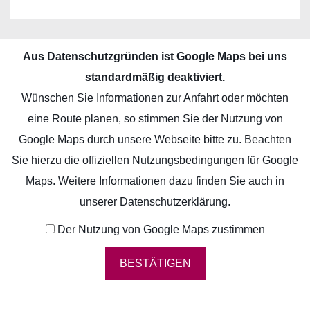
AKTUELLES
ÜBER UNS
Aus Datenschutzgründen ist Google Maps bei uns
ANKAUF
standardmäßig deaktiviert.
Wünschen Sie Informationen zur Anfahrt oder möchten
VERBUNDENE
eine Route planen, so stimmen Sie der Nutzung von
UNTERNEHMEN
Google Maps durch unsere Webseite bitte zu. Beachten
UNSERE IMMOBILIEN
Sie hierzu die offiziellen Nutzungsbedingungen für Google
Maps. Weitere Informationen dazu finden Sie auch in
VERMIETUNG
ÜBERSICHT
unserer
Datenschutzerklärung
.
HOTEL
KARRIERE
Der Nutzung von Google Maps zustimmen
BÜRO
KONTAKT
GEMISCHTE NUTZUNG
BESTÄTIGEN
DE
PROJEKTENTWICKLUNG
EN