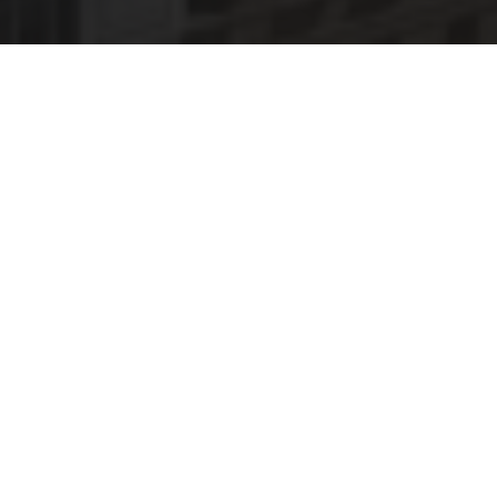
WIR KAUFEN UND
ENTWICKELN UNSERE
GEWERBE­IMMOBILIEN
ZIELGERICHTET UND NACH
PLANUNG.
Wir, die MDI-Mitteldeutsche Immobilien mit ihren
verbundenen Gesellschaften, sind als Multi-Family-Office
auf den Aufbau und das Management von eigenem und
fremdem Immobilienvermögen spezialisiert. Die
Beteiligungen an unseren Einzel-Immobilien oder
Immobilien-Portfolios halten Investoren, mit denen wir
langjährige Kooperationen pflegen oder suchen.
Für unsere Investoren sichern wir das Vermögen in
Verbindung mit laufenden Ausschüttungen.