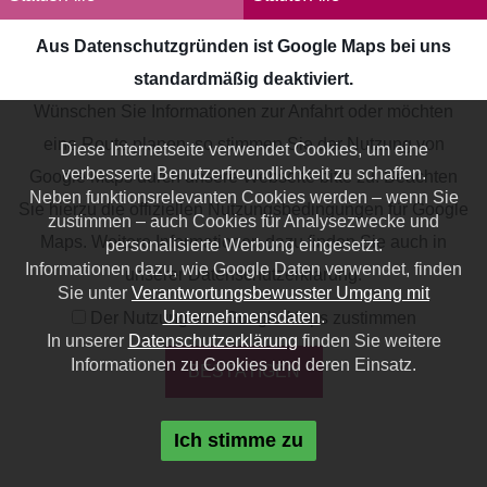
DE
EN
Aus Datenschutzgründen ist Google Maps bei uns
standardmäßig deaktiviert.
Wünschen Sie Informationen zur Anfahrt oder möchten
eine Route planen, so stimmen Sie der Nutzung von
Diese Internetseite verwendet Cookies, um eine
verbesserte Benutzerfreundlichkeit zu schaffen.
Google Maps durch unsere Webseite bitte zu. Beachten
Neben funktionsrelevanten Cookies werden – wenn Sie
Sie hierzu die offiziellen Nutzungsbedingungen für Google
zustimmen – auch Cookies für Analysezwecke und
Maps. Weitere Informationen dazu finden Sie auch in
personalisierte Werbung eingesetzt.
Informationen dazu, wie Google Daten verwendet, finden
unserer
Datenschutzerklärung
.
Sie unter
Verantwortungsbewusster Umgang mit
Unternehmensdaten
.
Der Nutzung von Google Maps zustimmen
In unserer
Datenschutzerklärung
finden Sie weitere
Informationen zu Cookies und deren Einsatz.
BESTÄTIGEN
Ich stimme zu