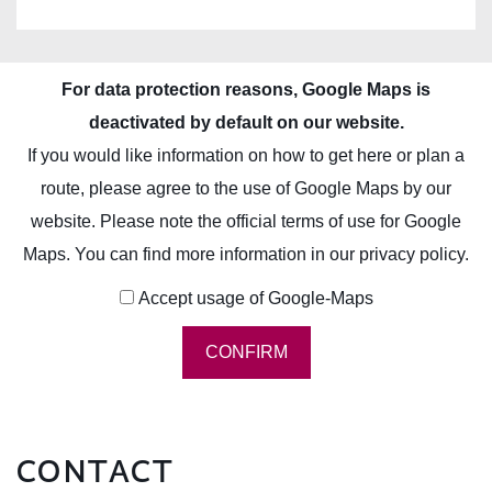
NEWS
ABOUT
For data protection reasons, Google Maps is
ACQUISITION
deactivated by default on our website.
ASSOCIATED COMPANIES
If you would like information on how to get here or plan a
OUR PROPERTIES
route, please agree to the use of Google Maps by our
website. Please note the official terms of use for Google
RENTAL
OVERVIEW
Maps. You can find more information in our
privacy policy
.
HOTEL
CAREER
Accept usage of Google-Maps
OFFICE
CONTACT
MIXED USE PROPERTIES
CONFIRM
DE
LAND DEVELOPMENT
EN
CONTACT