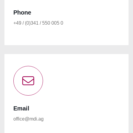
Phone
+49 / (0)341 / 550 005 0
Email
HOME
office@mdi.ag