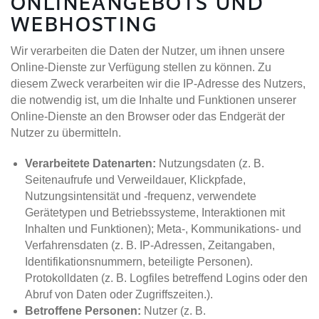
ONLINEANGEBOTS UND
ASSOCIATED COMPANIES
WEBHOSTING
OUR PROPERTIES
Wir verarbeiten die Daten der Nutzer, um ihnen unsere
Online-Dienste zur Verfügung stellen zu können. Zu
RENTAL
OVERVIEW
diesem Zweck verarbeiten wir die IP-Adresse des Nutzers,
die notwendig ist, um die Inhalte und Funktionen unserer
HOTEL
CAREER
Online-Dienste an den Browser oder das Endgerät der
OFFICE
Nutzer zu übermitteln.
CONTACT
MIXED USE PROPERTIES
Verarbeitete Datenarten:
Nutzungsdaten (z. B.
DE
LAND DEVELOPMENT
EN
Seitenaufrufe und Verweildauer, Klickpfade,
Nutzungsintensität und -frequenz, verwendete
Gerätetypen und Betriebssysteme, Interaktionen mit
Inhalten und Funktionen); Meta-, Kommunikations- und
Verfahrensdaten (z. B. IP-Adressen, Zeitangaben,
Identifikationsnummern, beteiligte Personen).
Protokolldaten (z. B. Logfiles betreffend Logins oder den
Abruf von Daten oder Zugriffszeiten.).
Betroffene Personen:
Nutzer (z. B.