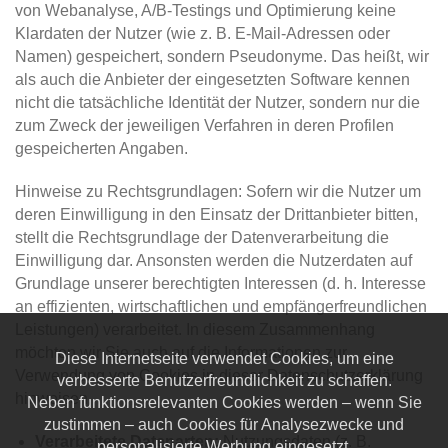
von Webanalyse, A/B-Testings und Optimierung keine
Klardaten der Nutzer (wie z. B. E-Mail-Adressen oder
Namen) gespeichert, sondern Pseudonyme. Das heißt, wir
als auch die Anbieter der eingesetzten Software kennen
nicht die tatsächliche Identität der Nutzer, sondern nur die
zum Zweck der jeweiligen Verfahren in deren Profilen
gespeicherten Angaben.
Hinweise zu Rechtsgrundlagen: Sofern wir die Nutzer um
deren Einwilligung in den Einsatz der Drittanbieter bitten,
stellt die Rechtsgrundlage der Datenverarbeitung die
Einwilligung dar. Ansonsten werden die Nutzerdaten auf
Grundlage unserer berechtigten Interessen (d. h. Interesse
an effizienten, wirtschaftlichen und empfängerfreundlichen
Leistungen) verarbeitet. In diesem Zusammenhang
möchten wir Sie auch auf die Informationen zur
Diese Internetseite verwendet Cookies, um eine
Verwendung von Cookies in dieser Datenschutzerklärung
verbesserte Benutzerfreundlichkeit zu schaffen.
hinweisen.
Neben funktionsrelevanten Cookies werden – wenn Sie
zustimmen – auch Cookies für Analysezwecke und
Verarbeitete Datenarten:
Nutzungsdaten (z. B.
personalisierte Werbung eingesetzt.