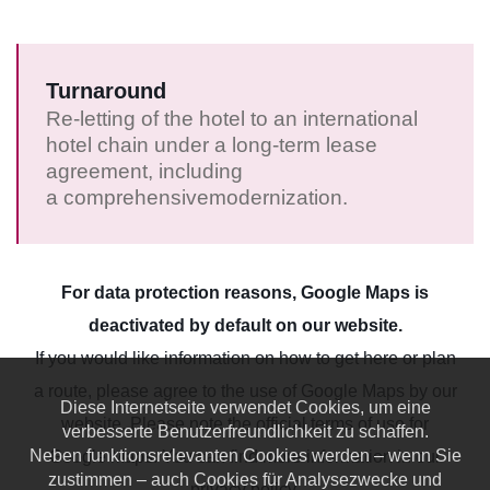
Turnaround
Re-letting of the hotel to an international
hotel chain under a long-term lease
agreement, including
a comprehensivemodernization.
For data protection reasons, Google Maps is
deactivated by default on our website.
If you would like information on how to get here or plan
a route, please agree to the use of Google Maps by our
Diese Internetseite verwendet Cookies, um eine
website. Please note the official terms of use for
verbesserte Benutzerfreundlichkeit zu schaffen.
Neben funktionsrelevanten Cookies werden – wenn Sie
Google Maps. You can find more information in our
zustimmen – auch Cookies für Analysezwecke und
privacy policy
.