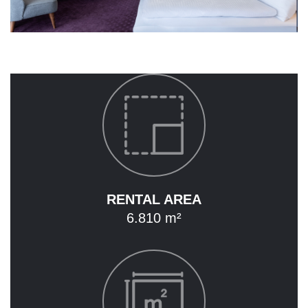
NEWS
ABOUT
ACQUISITION
ASSOCIATED COMPANIES
OUR PROPERTIES
OVERVIEW
RENTAL AREA
HOTEL
6.810 m²
OFFICE
MIXED USE PROPERTIES
LAND DEVELOPMENT
RENTAL