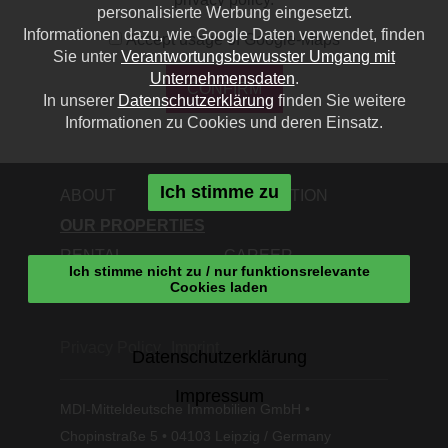
personalisierte Werbung eingesetzt.
Informationen dazu, wie Google Daten verwendet, finden
Accept usage of Google-Maps
Sie unter
Verantwortungsbewusster Umgang mit
Unternehmensdaten
.
CONFIRM
In unserer
Datenschutzerklärung
finden Sie weitere
Informationen zu Cookies und deren Einsatz.
Ich stimme zu
ABOUT
ACQUISITION
OUR PROPERTIES
RENTAL
CAREER
Ich stimme nicht zu / nur funktionsrelevante
CONTACT
Cookies laden
Privacy Policy
Imprint
Datenschutzerklärung
Impressum
MDI-Mitteldeutsche Immobilien GmbH •
Chopinstraße 5 • 04103 Leipzig / Germany