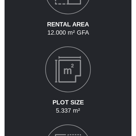
ACQUISITION
ASSOCIATED COMPANIES
RENTAL AREA
12.000 m² GFA
OUR PROPERTIES
OVERVIEW
HOTEL
OFFICE
MIXED USE PROPERTIES
LAND DEVELOPMENT
RENTAL
PLOT SIZE
5.337 m²
CAREER
CONTACT