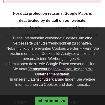
For data protection reasons, Google Maps is
deactivated by default on our website.
If you would like information on how to get here or plan
a route, please agree to the use of Google Maps by our
Diese Internetseite verwendet Cookies, um eine
website. Please note the official terms of use for
verbesserte Benutzerfreundlichkeit zu schaffen.
Neben funktionsrelevanten Cookies werden – wenn Sie
Google Maps. You can find more information in our
zustimmen – auch Cookies für Analysezwecke und
privacy policy
.
personalisierte Werbung eingesetzt.
Informationen dazu, wie Google Daten verwendet, finden
Accept usage of Google-Maps
Sie unter
Verantwortungsbewusster Umgang mit
Unternehmensdaten
.
CONFIRM
In unserer
Datenschutzerklärung
finden Sie weitere
Informationen zu Cookies und deren Einsatz.
Ich stimme zu
ABOUT
ACQUISITION